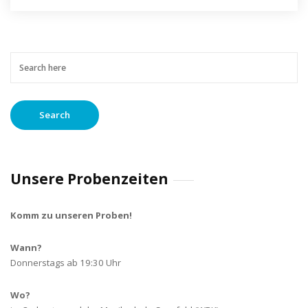
in
Fahrradrallye
Amateurmusik
Coesfelder
am
vor
Jugenblaskapelle
Park
Weihnachtskonzert
Proben
Frühlingskonzert
2018
2017
2015
Lingen
in
Altenheimen
Cappenberger
dem
Coesfeld
2018
2018
am
Rheine
See
Weihnachtskonzert
Dieksee
in
Lünen
Unsere Probenzeiten
Komm zu unseren Proben!
Wann?
Donnerstags ab 19:30 Uhr
Wo?