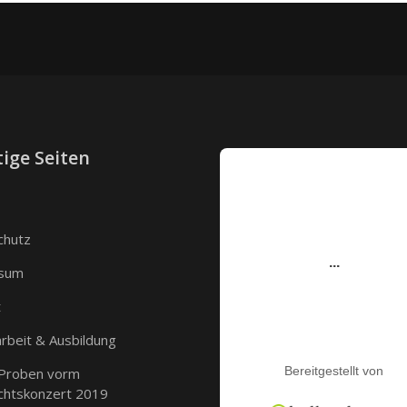
ige Seiten
chutz
sum
t
rbeit & Ausbildung
 Proben vorm
chtskonzert 2019