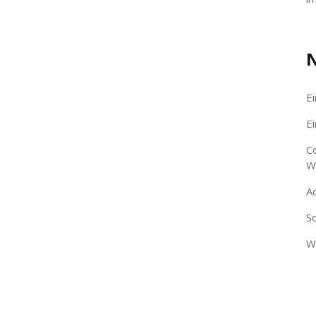
N
E
E
C
W
A
S
W