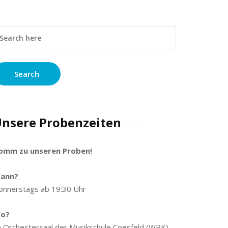
nsere Probenzeiten
omm zu unseren Proben!
ann?
onnerstags ab 19:30 Uhr
o?
m Orchestersaal der Musikschule Coesfeld (WBK)