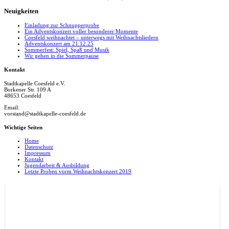
Neuigkeiten
Einladung zur Schnupperprobe
Ein Adventskonzert voller besonderer Momente
Coesfeld weihnachtet – unterwegs mit Weihnachtsliedern
Adventskonzert am 21.12.25
Sommerfest: Spiel, Spaß und Musik
Wir gehen in die Sommerpause
Kontakt
Stadtkapelle Coesfeld e.V.
Borkener Str. 109 A
48653 Coesfeld
Email:
vorstand@stadtkapelle-coesfeld.de
Wichtige Seiten
Home
Datenschutz
Impressum
Kontakt
Jugendarbeit & Ausbildung
Letzte Proben vorm Weihnachtskonzert 2019