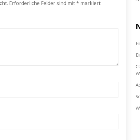
cht.
Erforderliche Felder sind mit
*
markiert
N
E
E
C
W
A
S
W