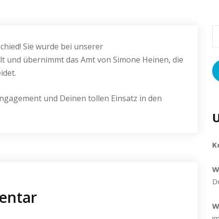
chied! Sie wurde bei unserer
t und übernimmt das Amt von Simone Heinen, die
idet.
Engagement und Deinen tollen Einsatz in den
U
K
W
D
entar
W
i